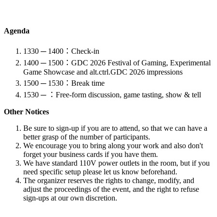
Agenda
1330 ─ 1400：Check-in
1400 ─ 1500：GDC 2026 Festival of Gaming, Experimental
Game Showcase and alt.ctrl.GDC 2026 impressions
1500 ─ 1530：Break time
1530 ─ ：Free-form discussion, game tasting, show & tell
Other Notices
Be sure to sign-up if you are to attend, so that we can have a
better grasp of the number of participants.
We encourage you to bring along your work and also don't
forget your business cards if you have them.
We have standard 110V power outlets in the room, but if you
need specific setup please let us know beforehand.
The organizer reserves the rights to change, modify, and
adjust the proceedings of the event, and the right to refuse
sign-ups at our own discretion.