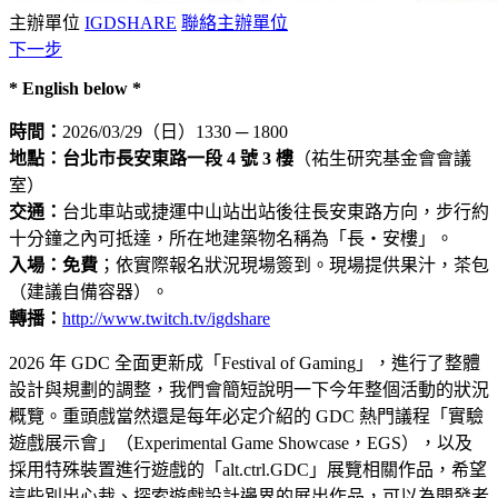
主辦單位
IGDSHARE
聯絡主辦單位
下一步
* English below *
時間：
2026/03/29（日）1330 ─ 1800
地點：
台北市長安東路一段 4 號 3 樓
（祐生研究基金會會議
室）
交通：
台北車站或捷運中山站出站後往長安東路方向，步行約
十分鐘之內可抵達，所在地建築物名稱為「長‧安樓」。
入場：免費
；依實際報名狀況現場簽到。現場提供果汁，茶包
（建議自備容器）。
轉播：
http://www.twitch.tv/igdshare
2026 年 GDC 全面更新成「Festival of Gaming」，進行了整體
設計與規劃的調整，我們會簡短說明一下今年整個活動的狀況
概覽。重頭戲當然還是每年必定介紹的 GDC 熱門議程「實驗
遊戲展示會」（Experimental Game Showcase，EGS），以及
採用特殊裝置進行遊戲的「alt.ctrl.GDC」展覽相關作品，希望
這些別出心裁、探索遊戲設計邊界的展出作品，可以為開發者