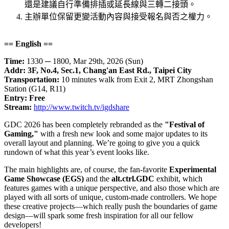
還是建議自行準備排插或延長線與三轉二接頭。
主辦單位保留更變活動內容與接受報名與否之權力。
== English ==
Time:
1330 ─ 1800, Mar 29th, 2026 (Sun)
Addr: 3F, No.4, Sec.1, Chang'an East Rd., Taipei City
Transportation:
10 minutes walk from Exit 2, MRT Zhongshan
Station (G14, R11)
Entry: Free
Stream:
http://www.twitch.tv/igdshare
GDC 2026 has been completely rebranded as the
"Festival of
Gaming,"
with a fresh new look and some major updates to its
overall layout and planning. We’re going to give you a quick
rundown of what this year’s event looks like.
The main highlights are, of course, the fan-favorite
Experimental
Game Showcase (EGS)
and the
alt.ctrl.GDC
exhibit, which
features games with a unique perspective, and also those which are
played with all sorts of unique, custom-made controllers. We hope
these creative projects—which really push the boundaries of game
design—will spark some fresh inspiration for all our fellow
developers!