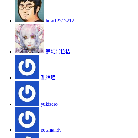
huw12313212
夢幻米拉桔
孔祥理
yukizero
petsmandy