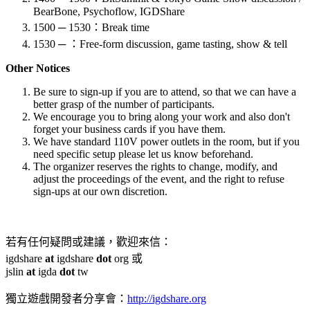
BearBone, Psychoflow, IGDShare
1500 ─ 1530：Break time
1530 ─ ：Free-form discussion, game tasting, show & tell
Other Notices
Be sure to sign-up if you are to attend, so that we can have a
better grasp of the number of participants.
We encourage you to bring along your work and also don't
forget your business cards if you have them.
We have standard 110V power outlets in the room, but if you
need specific setup please let us know beforehand.
The organizer reserves the rights to change, modify, and
adjust the proceedings of the event, and the right to refuse
sign-ups at our own discretion.
若有任何疑問或建議，歡迎來信：
igdshare
at
igdshare
dot
org 或
jslin
at
igda
dot
tw
獨立遊戲開發者分享會：
http://igdshare.org