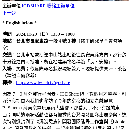
主辦單位
IGDSHARE
聯絡主辦單位
下一步
* English below *
時間：
2024/10/20（日）1330 ─ 1800
地點：
台北市長安東路一段 4 號 3 樓
（祐生研究基金會會議
室）
交通：
台北車站或捷運中山站出站後往長安東路方向，步行約
十分鐘之內可抵達，所在地建築物名稱為「長‧安樓」。
入場：免費
；依實際報名狀況現場簽到。現場提供果汁，茶包
（建議自備容器）。
轉播：
http://www.twitch.tv/igdshare
因為 7 ~ 9 月外部行程因素，IGDShare 隔了數個月才舉辦，剛
好這段期間內我們也參訪了今年的京都的獨立遊戲展覽
BitSummit 與東京電玩展兩大盛會，都看到了不少有趣的東
西；同時這兩場活動也都有優秀的台灣開發團隊出展參與，這
次特別邀請到了《沉沒意志》開發團隊熊骨工作室與《Bionic
Bay》開發團隊心流遊戲，一起來聊聊近期的出展心得，以及