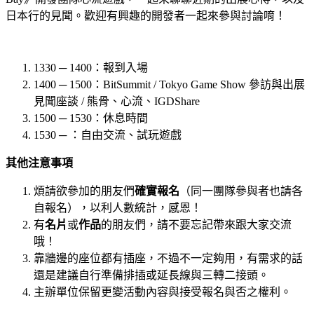
日本行的見聞。歡迎有興趣的開發者一起來參與討論唷！
1330 ─ 1400：報到入場
1400 ─ 1500：BitSummit / Tokyo Game Show 參訪與出展
見聞座談 / 熊骨、心流、IGDShare
1500 ─ 1530：休息時間
1530 ─ ：自由交流、試玩遊戲
其他注意事項
煩請欲參加的朋友們
確實報名
（同一團隊參與者也請各
自報名），以利人數統計，感恩！
有
名片
或
作品
的朋友們，請不要忘記帶來跟大家交流
哦！
靠牆邊的座位都有插座，不過不一定夠用，有需求的話
還是建議自行準備排插或延長線與三轉二接頭。
主辦單位保留更變活動內容與接受報名與否之權利。