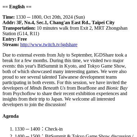
== English ==
Time:
1330 ─ 1800, Oct 20th, 2024 (Sun)
Addr: 3F, No.4, Sec.1, Chang'an East Rd., Taipei City
Transportation:
10 minutes walk from Exit 2, MRT Zhongshan
Station (G14, R11)
Entry: Free
Stream:
http://www.twitch.tv/igdshare
Due to external events from July to September, IGDShare took a
break for a few months. During this time, we visited two major
events: this year's BitSummit in Kyoto, and Tokyo Game Show,
both of which showcased many interesting games. We were also
proud to see several talented Taiwanese development teams
participating in both events. For this session, we have invited the
developers of
Minds Beneath Us
from BearBone and
Bionic Bay
from Psychoflow to share their recent exhibition experiences and
insights from their trip to Japan. We welcome all interested
developers to join the discussion!
Agenda
1330 ─ 1400：Check-in
1400 ─ 1500：BitSummit & Tokyo Game Show discussion /