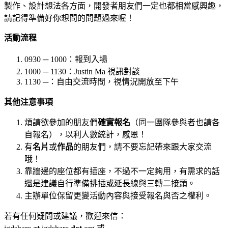
製作、設計想法各方面，開發者朋友們一定也都相當感興趣，
請記得準備好你想問的問題過來喔！
活動流程
0930
─
1000：報到入場
1000
─
1130：Justin Ma 視訊對談
1130
─：自由交流時間，視情況開放至下午
其他注意事項
煩請欲參加的朋友們
確實報名
（同一團隊參與者也請各
自報名），以利人數統計，感恩！
有
名片
或
作品
的朋友們，請不要忘記帶來跟大家交流
哦！
靠牆邊的座位都有插座，不過不一定夠用，有需求的話
還是建議自行準備排插或延長線與三轉二接頭。
主辦單位保留更變活動內容與接受報名與否之權利。
若有任何疑問或建議，歡迎來信：