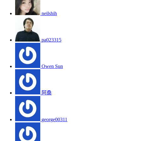
neilshih
pa023315
Owen Sun
阿桑
george00311