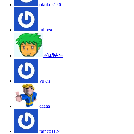
okokok126
julibea
逾期先生
yujen
aaaaa
rainco1124