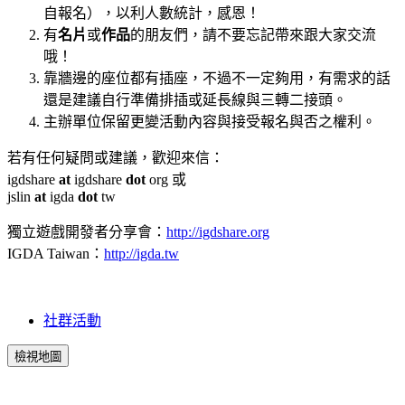
自報名），以利人數統計，感恩！
有
名片
或
作品
的朋友們，請不要忘記帶來跟大家交流
哦！
靠牆邊的座位都有插座，不過不一定夠用，有需求的話
還是建議自行準備排插或延長線與三轉二接頭。
主辦單位保留更變活動內容與接受報名與否之權利。
若有任何疑問或建議，歡迎來信：
igdshare
at
igdshare
dot
org 或
jslin
at
igda
dot
tw
獨立遊戲開發者分享會：
http://igdshare.org
IGDA Taiwan：
http://igda.tw
社群活動
檢視地圖