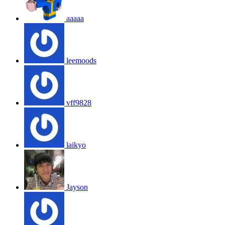
aaaaa
leemoods
vff9828
laikyo
Jayson