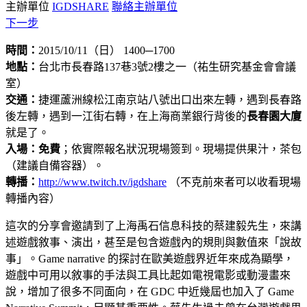
主辦單位
IGDSHARE
聯絡主辦單位
下一步
時間：
2015/10/11（日） 1400─1700
地點：
台北市長春路137巷3號2樓之一（祐生研究基金會會議
室）
交通：
捷運蘆洲線松江南京站八號出口出來左轉，遇到長春路
後左轉，遇到一江街右轉，在上海商業銀行背後的
長春園大廈
就是了。
入場：免費
；依實際報名狀況現場簽到。現場提供果汁，茶包
（建議自備容器）。
轉播：
http://www.twitch.tv/igdshare
（不克前來者可以收看現場
轉播內容）
這次的分享會邀請到了上海禹石信息科技的蔡建毅先生，來講
述遊戲敘事、演出，甚至是包含遊戲內的規則與數值來「說故
事」。Game narrative 的探討在歐美遊戲界近年來成為顯學，
遊戲中可用以敘事的手法與工具比起如電視電影或動漫畫來
說，增加了很多不同面向，在 GDC 中近幾屆也加入了 Game