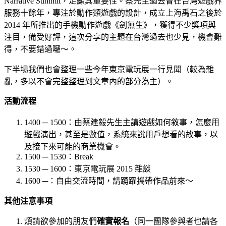
Narrative Summit，足顯其重要性。蔡先生過去曾在台灣遊戲界
服務十餘年，專注於動作類遊戲的設計，成立上海禹石之後於
2014 年所推出的手機動作遊戲《劍無生》，獲得不少獎項與
注目，備受好評，這次分享的主題在台灣過去也少見，機會難
得，不要錯過囉～。
下半場我們也會整理一些今年東京電玩展一行見聞（較為雜
亂，多以不會完整整理到文章內的部分為主）。
活動流程
1400
─
1500：
由蔡建毅先生主講遊戲如何敘事，怎麼用
遊戲演出，甚至是數值，系統來說用戶想看的故事，以
及接下來可能的商業機會。
1500
─ 1530：Break
1530 ─
1600：東京電玩展 2015 雜談
1600 ─：自由交流時間，請踴躍攜帶作品前來～
其他注意事項
煩請欲參加的朋友們
確實報名
（同一團隊參與者也請各