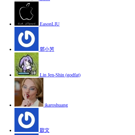
EasonLIU
郭小芳
Lin Jen-Shin (godfat)
ikaroshuang
歐文