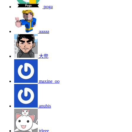
poga
aaaaa
大兜
maxine_oo
anubis
trleee