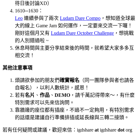
待日後討論XD）
1610─1630：
Leo
連續參與了兩次
Ludam Dare Compo
，想知道全球最
大的線上 Game Jam 如何運作，一定要來交流一下囉！
剛好這個月又有
Ludam Dare October Challenge
，想挑戰
的人別錯過啦 ~
休息時間與主要分享結束後的時間，就希望大家多多互
相交流！
其他注意事項
煩請欲參加的朋友們
確實報名
（同一團隊參與者也請各
自報名），以利人數統計，感恩！
若有
名片
、
作品
、
DEMO
，請千萬記得帶來～，有什麼
特別需求可以先來信詢問。
靠牆邊的座位都有插座，不過不一定夠用，有特別需求
的話還是建議自行準備排插或延長線與三轉二接頭。
若有任何疑問或建議，歡迎來信：igdshare
at
igdshare
dot
org